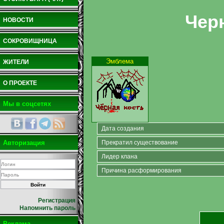
Чер
НОВОСТИ
СОКРОВИЩНИЦА
Эмблема
ЖИТЕЛИ
О ПРОЕКТЕ
Мы в соцсетях
Дата создания
Авторизация
Прекратил существование
Лидер клана
Причина расформирования
Регистрация
Напомнить пароль
Реклама