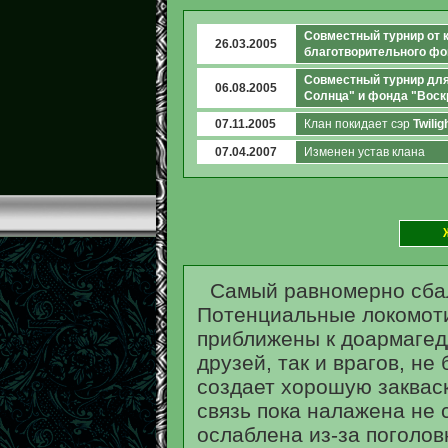
Совместный турнир от к
26.03.2005
благотворительного фо
Совместный турнир для 
06.08.2005
Солнца" и фонда "Воск
07.11.2005
Клан покидает сэр
Twilig
07.04.2007
Изменен устав клана
Самый равномерно сба
Потенциальные локомоти
приближены к доармагед
друзей, так и врагов, не
создает хорошую заквас
связь пока налажена не 
ослаблена из-за поголов