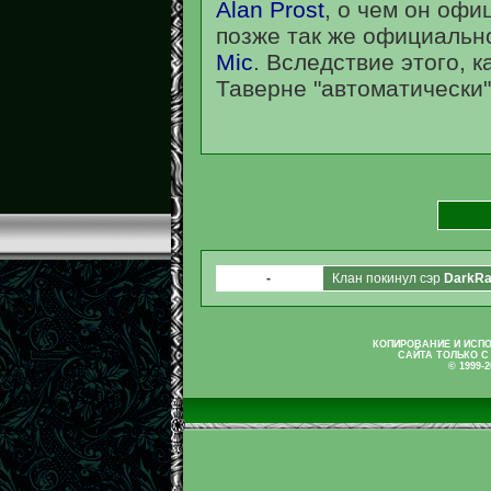
Alan Prost
, о чем он офи
позже так же официальн
Miс
. Вследствие этого, 
Таверне "автоматически"
-
Клан покинул сэр
DarkRa
КОПИРОВАНИЕ И ИСП
САЙТА ТОЛЬКО С
© 1999-