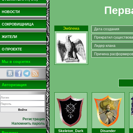
Перв
НОВОСТИ
СОКРОВИЩНИЦА
Эмблема
Дата создания
ЖИТЕЛИ
Прекратил существов
Лидер клана
О ПРОЕКТЕ
Причина расформиро
Мы в соцсетях
Авторизация
Регистрация
Напомнить пароль
Skeleton_Dark
Disander
Реклама