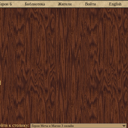
Герои 6
Библиотека
Жители
Войти
English
l
йти к столику: