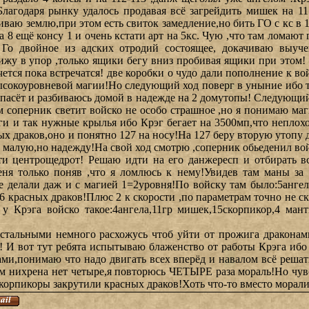
Благодаря рынку удалось продавая всё загрейдить мишек на 11
иваю землю,при этом есть свиток замедление,но бить ГО с кс в 
 8 ещё консу 1 и очень кстати арт на 5кс. Чую ,что там ломают 
Го двойное из адских отродий состоящее, докачиваю выуч
жу в упор ,только ящики бегу вниз пробивая ящики при этом! 
чется пока встречатся! две коробки о чудо дали пополнение к во
высокоуровневой магии!Но следующий ход поверг в уныние ибо т
пасёт и разбиваюсь домой в надежде на 2 домутопы! Следующий
ом соперник светит войско не особо страшное ,но я понимаю маг
ьги и так нужные крылья ибо Крэг бегает на 3500мп,что непло
х драков,оно и понятно 127 на носу!На 127 беру вторую утопу 
 и малую,но надежду!На свой ход смотрю ,соперник обьеденил во
ти центрощедрот! Решаю идти на его данжересп и отбирать в
меня только поняв ,что я ломлюсь к нему!Увидев там маны за
е делали даж и с магией 1=2уровня!По войску там было:5ангел
26 красных драков!Плюс 2 к скорости ,по параметрам точно не с
 у Крэга войско такое:4ангела,11гр мишек,15скорпикор,4 ман
остальными немного расхожусь чтоб уйти от прожига дракона
! И вот тут ребята испытываю блаженство от работы Крэга ибо 
ами,понимаю что надо двигать всех вперёд и навалом всё решать
там нихрена нет четыре,я повторюсь ЧЕТЫРЕ раза мораль!Но чув
скорпикоры закрутили красных драков!Хоть что-то вместо морали