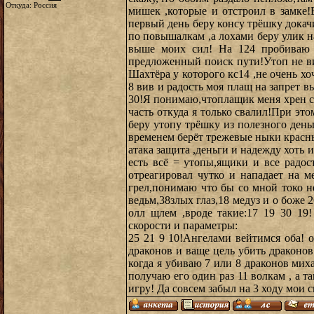
Откуда: Россия
мишек ,которые и отстроил в замке!
первый день беру консу трёшку докач
по повышалкам ,а лохами беру улик на
выше моих сил! На 124 пробиваю 
предложенный поиск пути!Утоп не ви
Шахтёра у которого кс14 ,не очень хо
8 вив и радость моя плащ на запрет 
30!Я понимаю,чтоплащик меня хрен с
часть откуда я только свалил!При эт
беру утопу трёшку из полезного ден
временем берёт трежевые ныки красны
атака защита ,деньги и надежду хоть
есть всё = утопы,ящики и все радос
отреагировал чутко и нападает на 
грел,понимаю что бы со мной токо н
ведьм,38злых глаз,18 медуз и о боже 
олл щлем ,вроде такие:17 19 30 19!
скорости и параметры:
25 21 9 10!Ангелами вейтимся оба! 
драконов и ваще цель убить драконов
когда я убиваю 7 или 8 драконов мих
получаю его один раз 11 волкам , а 
игру! Да совсем забыл на 3 ходу мои 