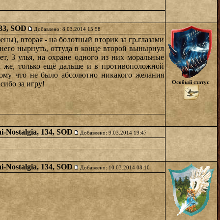
133, SOD
Добавлено: 8.03.2014 15:58
ны), вторая - на болотный вторик за гр.глазами
в него нырнуть, оттуда в конце второй вынырнул
ет, 3 улья, на охране одного из них моральные
м же, только ещё дальше и в противоположной
тому что не было абсолютно никакого желания
Особый статус
:
сибо за игру!
i-Nostalgia, 134, SOD
Добавлено: 9.03.2014 19:47
i-Nostalgia, 134, SOD
Добавлено: 10.03.2014 08:10