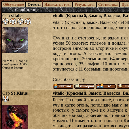
Обсуждение
Отчеты
Написать отчет
Результаты
Статистика
Пра
Сообщение
Сэр
vitalic
vitalic (Красный, Замок, Валеска, В
vitalic (Красный, замок, Валеска) def
что то пароль соперника не подходит
Лучники не отстроены, но рядом их 
убила 50 золотых големов и поняла,
построил ангелов во вторичке и окуч
вода и огонь. А заэкспертил землю
крестоносцев, 20 чемпинов, 64 вивер
HoMM III
: Король
единорогов, 35 эльфов, 10 вив и ме
Сообщения:
1805
Откуда: Россия
откупается с 11 боевыми единорогами
Спасибо за игру
Сэр
St-Klaus
vitalic (Красный, Замок, Валеска, В
Было. На первой кони в ците, на втор
учу в хатке огонь, пополняю ману, н
золотых (у самого уже их 3 штуки к 
обычные вивы), добегаю до столика о
момент. Потому что опп напал на Ки
магию, т.к. из разведанного все вку