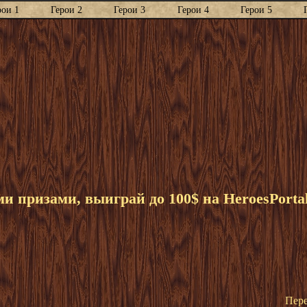
рои 1
Герои 2
Герои 3
Герои 4
Герои 5
 призами, выиграй до 100$ на HeroesPorta
Пере