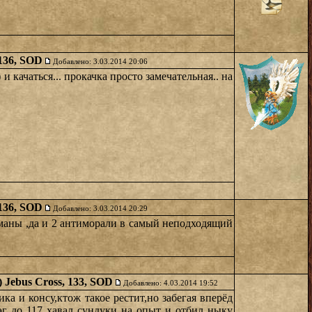
 136, SOD
Добавлено: 3.03.2014 20:06
и качаться... прокачка просто замечательная.. на
 136, SOD
Добавлено: 3.03.2014 20:29
 маны ,да и 2 антиморали в самый неподходящий
) Jebus Cross, 133, SOD
Добавлено: 4.03.2014 19:52
а и консу,ктож такое рестит,но забегая вперёд
рэг до 117 хавал сундуки на опыт и отбил ныку