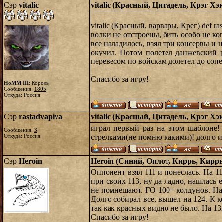
Сэр
vitalic
vitalic (Красный, Цитадель, Крэг Хэ
vitalic (Красный, варвары, Крег) def r
волки не отстроены, бить особо не к
все наладилось, взял три консервы и н
окучил. Потом полетел данжевский р
перевесом по войскам долетел до соп
Спасибо за игру!
HoMM III
: Король
Сообщения:
1805
Откуда: Россия
Сэр
rastadvapiva
vitalic (Красный, Цитадель, Крэг Хэ
играл первый раз на этом шаблоне!
Сообщения:
3
Откуда: Россия
стрелками(не помню какими)! долго ис
Сэр
Heroin
Heroin (Синий, Оплот, Киррь, Киррь)
Оппонент взял 111 и понеслась. На 11
при своих 113, ну да ладно, нашлась 
не помнешают. ГО 100+ колдунов. На 
Долго собирал все, вышел на 124. К 
так как красных видно не было. На 132
Спасибо за игру!