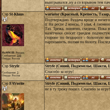
выигрывался ,ну а со взрывом тем пач
Сэр
St-Klaus
wariator (Красный, Крепость, Тазар,
Подтверждаю. Раздача вроде и ничего,
(( На респе 2 консы, 3 улья, 4 гном
Таз. Трежа, понятно, съедена. Пока 
налётчики сносят грандов подчисту
стороне по бездороге - болотную м
партизанить, ползая по болоту. Послед
HoMM III
: Рыцарь
Сообщения:
596
Откуда: Россия
Сэр
Stryfe
Stryfe (Синий, Подземелье, Шакти, 
Спасибо за игру!
Сообщения:
3
Откуда: Россия
Сэр
FAVorite
Stryfe (Синий, Подземелье, Шакти, 
не в ту трежу пошел. Спасибо за игру!