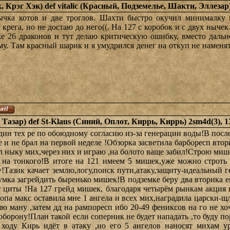
, Крэг Хэк) def vitalic (Красный, Подземелье, Шакти, Эллезар
нычка котов и две троглов. Шахти быстро окучил минималку
крега, но не достаю до него((. На 127 с коробок и с двух ныче
же 26 драконов и тут делаю критическую ошибку, вместо даль
му. Там красный шарик и я умудрился денег на откуп не наменять(
 Тазар) def St-Klaus (Синий, Оплот, Киррь, Киррь) 2sm4d(3), 
дин тех ре по обоюдному согласию из-за генерации воды!В после
 и не брал на первой неделе !Обзорка засветила барборесп втор
ил ныку мих,через них и играю ,на болото ваще забил!Строю ми
 на тонкого!В итоге на 121 имеем 5 мишек,уже можно строть 
!Тазик качает землю,логу,поиск пути,атаку,защиту-идеальный 
умка загрейдить быренько мишек!В подземке беру два вторика ещ
от циты !На 127 грейд мишек, благодаря четырём рынкам акция
топа макс оставила мне 1 ангела и всех мих,наградила царски-щ
ю ману ,затем дд на рампоресп ибо 20-49 фениксов на го не х
 оборону!План такой если соперник не будет нападать ,то буду п
 ходу Кирь идёт в атаку ,но его 5 ангелов наносят михам 