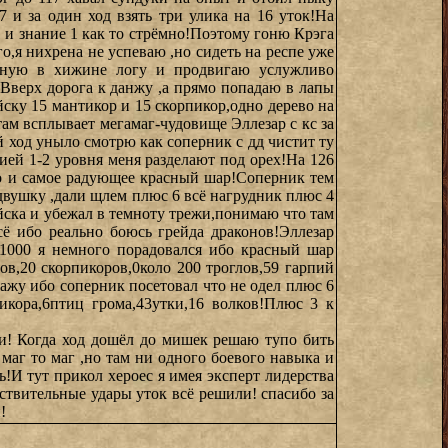
7 и за один ход взять три улика на 16 уток!На
1 и знание 1 как то стрёмно!Поэтому гоню Крэга
го,я нихрена не успеваю ,но сидеть на респе уже
еную в хижине логу и продвигаю услужливо
Вверх дорога к данжу ,а прямо попадаю в лапы
йску 15 мантикор и 15 скорпикор,одно дерево на
ам всплывает мегамаг-чудовище Эллезар с кс за
 ход уныло смотрю как соперник с дд чистит ту
ией 1-2 уровня меня разделают под орех!На 126
хо и самое радующее красный шар!Соперник тем
двушку ,дали щлем плюс 6 всё нагрудник плюс 4
йска и убежал в темноту трежи,понимаю что там
сё ибо реально боюсь грейда драконов!Эллезар
 1000 я немного порадовался ибо красный шар
ов,20 скорпикоров,0коло 200 троглов,59 гарпий
кажу ибо соперник посетовал что не одел плюс 6
тикора,6птиц грома,43утки,16 волков!Плюс 3 к
ми! Когда ход дошёл до мишек решаю тупо бить
маг то маг ,но там ни одного боевого навыка и
!И тут прикол хероес я имея эксперт лидерства
ствительные удары уток всё решили! спасибо за
!