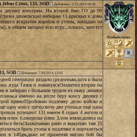
) Jebus Cross, 133, SOD
Добавлено: 5.03.2014 08:26
 и двушку консервы. На второй бью ГО до 99
к (трежа данжевская) набираю 13 красных и дома
нейшего вскрытия коробок и утопы, нападаю на
(, в общем запорол всю игру....плакал, зато ест
Особый статус
:
133, SOD
Добавлено: 7.03.2014 13:42
дней генерации раздало средненько,хотя и была
ика ,куда Тазик и ломанулся!Захватил вторик на
шек и забираю с большим трудом их ныку ,мишки
планы,а именно на респе беру консу двушку с
герой прямо!Пробиваю подземку ,делю войско и
ё одну консу трёху,свечу две утопы,и ещё одна
 прошла успешно! 131 имеем 8 седых 4 ангела и
лем плюс 6,ожерелье плюс 3,том земли,шляпа на
очеться бить!Захватываю рамп и выкупаю там 25
орталиться брать утопы в подземке и порталиться
урон в 140дм,даже не применяя магию бой бы