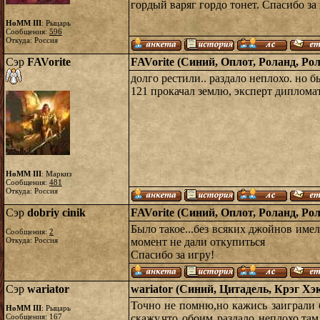
гордый варяг гордо тонет. Спасибо за
HoMM III
: Рыцарь
Сообщения:
596
Откуда: Россия
Сэр
FAVorite
FAVorite (Синий, Оплот, Роланд, Рол
долго рестили.. раздало неплохо. но б
121 прокачал землю, эксперт дипломат
HoMM III
: Маркиз
Сообщения:
481
Откуда: Россия
Сэр
dobriy cinik
FAVorite (Синий, Оплот, Роланд, Рол
Было такое...без всяких джойнов име
Сообщения:
2
Откуда: Россия
момент не дали откупиться
Спасибо за игру!
Сэр
wariator
wariator (Синий, Цитадель, Крэг Хэк
Точно не помню,но кажись заиграли б
HoMM III
: Рыцарь
Сообщения:
167
скажу,что обоим раздало неплохо,та