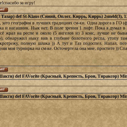
е!спасибо за игру!
 Тазар) def St-Klaus (Синий, Оплот, Киррь, Киррь) 2sm4d(3), 
 зато география в лучших традициях см-ки. Одна дорога в ГО (фе
ника и нагашник. Нык нет. В поле зрения 1 лифт. Пока я думал 
всё жрал на респе и около (5 ангелов из 3 конс, лучше не быва
ю), обнаружил ныку вив в глубине болотного респа, утопу та
икротрежу, полную шлака )) А тут и Таз подоспел. Напал, по
няя моя турнирка на см-ке. Осточертела она мне, простите )) Спа
Шакти) def FAVorite (Красный, Крепость, Брон, Тираксор) Min
Шакти) def FAVorite (Красный, Крепость, Брон, Тираксор) Min