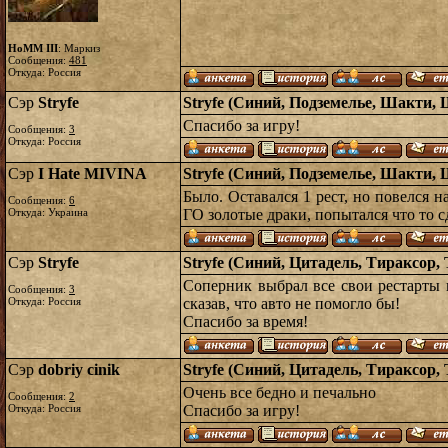
HoMM III
: Маркиз
Сообщения:
481
Откуда: Россия
Сэр
Stryfe
Stryfe (Синий, Подземелье, Шакти, 
Спасибо за игру!
Сообщения:
3
Откуда: Россия
Сэр
I Hate MIVINA
Stryfe (Синий, Подземелье, Шакти, 
Было. Оставался 1 рест, но повелся н
Сообщения:
6
Откуда: Украина
ГО золотые драки, попытался что то с
Сэр
Stryfe
Stryfe (Синий, Цитадель, Тираксор, 
Соперник выбрал все свои рестарты 
Сообщения:
3
Откуда: Россия
сказав, что авто не помогло бы!
Спасибо за время!
Сэр
dobriy cinik
Stryfe (Синий, Цитадель, Тираксор, 
Очень все бедно и печально
Сообщения:
2
Откуда: Россия
Спасибо за игру!