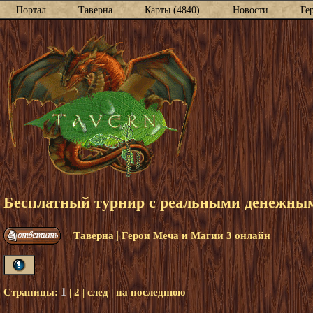
Портал
Таверна
Карты (4840)
Новости
Ге
Бесплатный турнир с реальными денежными
|
Таверна
Герои Меча и Магии 3 онлайн
1
Страницы:
|
2
|
след
|
на последнюю