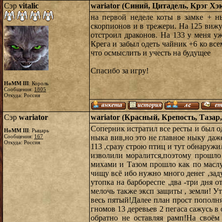
Сэр
vitalic
wariator (Синий, Цитадель, Крэг Хэк
на первой неделе коты в замке + 
скорпионов и в трежери. На 125 вижу 
отстроил драконов. На 133 у меня у
Крега и забыл одеть чайник +6 ко все
что осмыслить и учесть на будущее
Спасибо за игру!
HoMM III
: Король
Сообщения:
1805
Откуда: Россия
Сэр
wariator
wariator (Красный, Крепость, Тазар,
Соперник истратил все ресты и был о
HoMM III
: Рыцарь
Сообщения:
167
ныка вив,но это не главное ныку даже
Откуда: Россия
113 ,сразу строю птиц и тут обнаруж
изволили моралится,поэтому прошло
михами и Тазом прошло как по маслу
чищу всё ибо нужно много денег ,зад
утопка на барбореспе ,два -три дня 
мелочь также эксп защиты , земли! У
весь пятый!Далее план прост пополня
гномов 13 деревьев 2 пегаса сажусь в
обратно не оставляя рамп!На своём