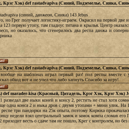
к, Крэг Хэк) def rastadvapiva (Синий, Подземелье, Синка, Синк
astadvapiva (синий, данжеон, Синка) 143 Jebus
ого, но Грег получает логистику-играем. Окрасил на первой две
а 123 первую утопу, там гладиус титана и крылья. Центр оказался
есп, но оказалось, что сгенерилось два респа данжа и соперн
ерника
к, Крэг Хэк) def rastadvapiva (Синий, Подземелье, Синка, Синк
 вообще на шаблонах играл первый раз! пол респы вместе с
кал обход вот и не упел что либо хапнуть Спасибо за игру!
 def marader-kisa (Красный, Цитадель, Крэг Хэк, Крэг Хэк) J
1 разведал две ныки коней и консу 2, рестить не стал хотя сомн
еще одна конса 2 и ныка дров с двумя утопами + мини улик. На 1
респе три пандорки на 25к опыта, поэтому Кирюха прокачалась 
концу недели взял центральный замок и замок компа сломав его 
 приходит весть о сдаче там не пошло, Крег с контролем, но без