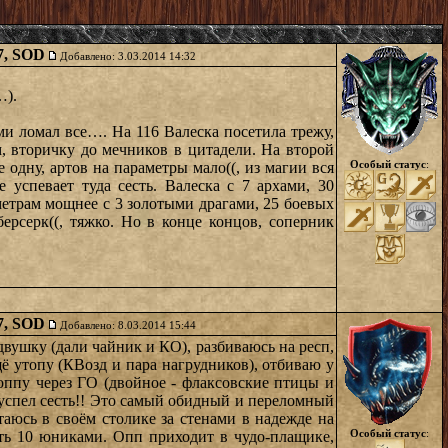
47, SOD
Добавлено: 3.03.2014 14:32
…).
ми ломал все…. На 116 Валеска посетила трежу,
, вторичку до мечников в цитадели. На второй
Особый статус
:
 одну, артов на параметры мало((, из магии вся
успевает туда сесть. Валеска с 7 архами, 30
метрам мощнее с 3 золотыми драгами, 25 боевых
ерсерк((, тяжко. Но в конце концов, соперник
47, SOD
Добавлено: 8.03.2014 15:44
двушку (дали чайник и КО), разбиваюсь на респ,
щё утопу (КВозд и пара нагрудников), отбиваю у
 оппу через ГО (двойное - флаксовские птицы и
е успел сесть!! Это самый обидный и переломный
таюсь в своём столике за стенами в надежде на
Особый статус
:
вать 10 юниками. Опп приходит в чудо-плащике,