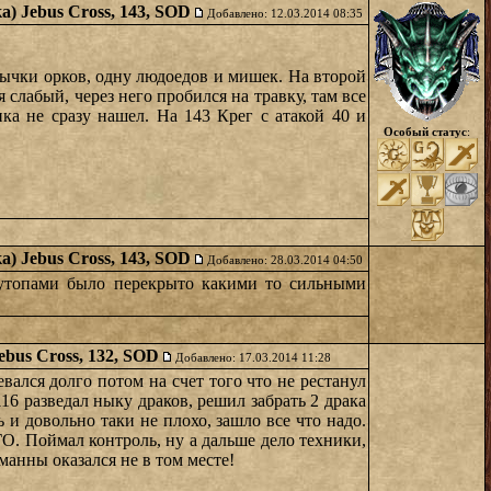
а) Jebus Cross, 143, SOD
Добавлено: 12.03.2014 08:35
 нычки орков, одну людоедов и мишек. На второй
 слабый, через него пробился на травку, там все
ика не сразу нашел. На 143 Крег с атакой 40 и
Особый статус
:
а) Jebus Cross, 143, SOD
Добавлено: 28.03.2014 04:50
 утопами было перекрыто какими то сильными
ebus Cross, 132, SOD
Добавлено: 17.03.2014 11:28
евался долго потом на счет того что не рестанул
16 разведал ныку драков, решил забрать 2 драка
и довольно таки не плохо, зашло все что надо.
ГО. Поймал контроль, ну а дальше дело техники,
 манны оказался не в том месте!