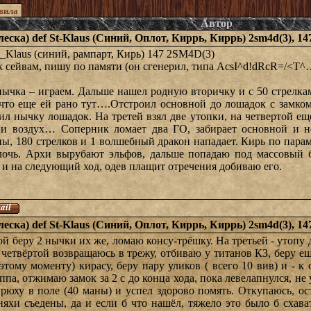
вила
Автор
алеска) def St-Klaus (Синий, Оплот, Киррь, Киррь) 2sm4d(3), 1
 St_Klaus (синий, рампарт, Кирь) 147 2SM4D(3)
 к сейвам, пишу по памяти (он сгенерил, типа AcsI^d!dRcR=/<T^
нычка – играем. Дальше нашел родную вторичку и с 50 стрелка
 что еще ей рано тут….Отстроил основной до лошадок с замком
ил нычку лошадок. На третей взял две утопки, на четвертой еще
 и воздух… Соперник ломает два ГО, забирает основной и не 
ны, 180 стрелков и 1 волшебный дракон нападает. Кирь по пара
лочь. Архи вырубают эльфов, дальше попадаю под массовый б
 и на следующий ход, одев плащит отречения добиваю его.
алеска) def St-Klaus (Синий, Оплот, Киррь, Киррь) 2sm4d(3), 1
ой беру 2 нычки их же, ломаю консу-трёшку. На третьей - утопу 
а четвёртой возвращаюсь в трежу, отбиваю у титанов КЗ, беру е
этому моменту) кирасу, беру пару уликов ( всего 10 вив) и - к
ппа, отжимаю замок за 2 с до конца хода, пока левелапнулся, н
рюху в поле (40 маны) и успел здорово помять. Откупаюсь, ос
сняхи съедены, да и если б что нашёл, тяжело это было б сха