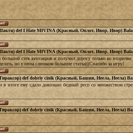
Шакти) def I Hate MIVINA (Красный, Оплот, Ивор, Ивор) Bala
Шакти) def I Hate MIVINA (Красный, Оплот, Ивор, Ивор) Bala
а большой стек кентавров и получил дорогу только ко вторичке 
делать, но у оппа слишком большие статы(((Спасибо за игру!
Тираксор) def dobriy cinik (Красный, Башня, Неела, Неела) Ba
и в итоге ему сдало довольно бедный респ со множеством стре
Тираксор) def dobriy cinik (Красный, Башня, Неела, Неела) Ba