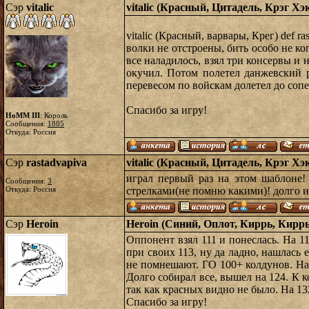
Сэр
vitalic
vitalic (Красный, Цитадель, Крэг Хэ
vitalic (Красный, варвары, Крег) def r
волки не отстроены, бить особо не к
все наладилось, взял три консервы и н
окучил. Потом полетел данжевский р
перевесом по войскам долетел до соп
Спасибо за игру!
HoMM III
: Король
Сообщения:
1805
Откуда: Россия
Сэр
rastadvapiva
vitalic (Красный, Цитадель, Крэг Хэ
играл первый раз на этом шаблоне!
Сообщения:
3
Откуда: Россия
стрелками(не помню какими)! долго ис
Сэр
Heroin
Heroin (Синий, Оплот, Киррь, Киррь)
Оппонент взял 111 и понеслась. На 11
при своих 113, ну да ладно, нашлась 
не помнешают. ГО 100+ колдунов. На 
Долго собирал все, вышел на 124. К 
так как красных видно не было. На 132
Спасибо за игру!