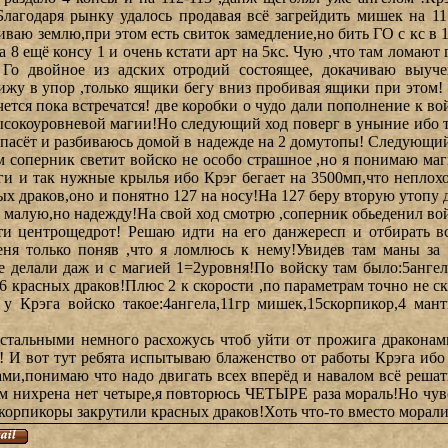
Благодаря рынку удалось продавая всё загрейдить мишек на 11
иваю землю,при этом есть свиток замедление,но бить ГО с кс в 
 8 ещё консу 1 и очень кстати арт на 5кс. Чую ,что там ломают 
Го двойное из адских отродий состоящее, докачиваю выуч
жу в упор ,только ящики бегу вниз пробивая ящики при этом! 
чется пока встречатся! две коробки о чудо дали пополнение к во
высокоуровневой магии!Но следующий ход поверг в уныние ибо т
пасёт и разбиваюсь домой в надежде на 2 домутопы! Следующий
ом соперник светит войско не особо страшное ,но я понимаю маг
ьги и так нужные крылья ибо Крэг бегает на 3500мп,что непло
х драков,оно и понятно 127 на носу!На 127 беру вторую утопу 
 и малую,но надежду!На свой ход смотрю ,соперник обьеденил во
ти центрощедрот! Решаю идти на его данжересп и отбирать в
меня только поняв ,что я ломлюсь к нему!Увидев там маны за
е делали даж и с магией 1=2уровня!По войску там было:5ангел
26 красных драков!Плюс 2 к скорости ,по параметрам точно не с
 у Крэга войско такое:4ангела,11гр мишек,15скорпикор,4 ман
остальными немного расхожусь чтоб уйти от прожига дракона
! И вот тут ребята испытываю блаженство от работы Крэга ибо 
ами,понимаю что надо двигать всех вперёд и навалом всё решать
там нихрена нет четыре,я повторюсь ЧЕТЫРЕ раза мораль!Но чув
скорпикоры закрутили красных драков!Хоть что-то вместо морали