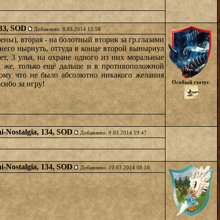
133, SOD
Добавлено: 8.03.2014 15:58
ны), вторая - на болотный вторик за гр.глазами
в него нырнуть, оттуда в конце второй вынырнул
ет, 3 улья, на охране одного из них моральные
м же, только ещё дальше и в противоположной
тому что не было абсолютно никакого желания
Особый статус
:
сибо за игру!
i-Nostalgia, 134, SOD
Добавлено: 9.03.2014 19:47
i-Nostalgia, 134, SOD
Добавлено: 10.03.2014 08:10