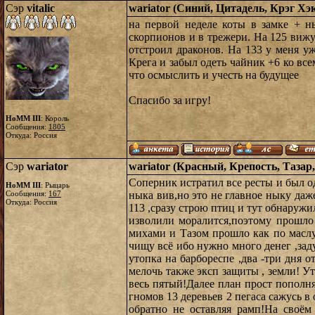
Сэр
vitalic
wariator (Синий, Цитадель, Крэг Хэк
на первой неделе коты в замке + 
скорпионов и в трежери. На 125 вижу 
отстроил драконов. На 133 у меня у
Крега и забыл одеть чайник +6 ко все
что осмыслить и учесть на будущее
Спасибо за игру!
HoMM III
: Король
Сообщения:
1805
Откуда: Россия
Сэр
wariator
wariator (Красный, Крепость, Тазар,
Соперник истратил все ресты и был о
HoMM III
: Рыцарь
Сообщения:
167
ныка вив,но это не главное ныку даже
Откуда: Россия
113 ,сразу строю птиц и тут обнаруж
изволили моралится,поэтому прошло
михами и Тазом прошло как по маслу
чищу всё ибо нужно много денег ,зад
утопка на барбореспе ,два -три дня 
мелочь также эксп защиты , земли! У
весь пятый!Далее план прост пополня
гномов 13 деревьев 2 пегаса сажусь в
обратно не оставляя рамп!На своём