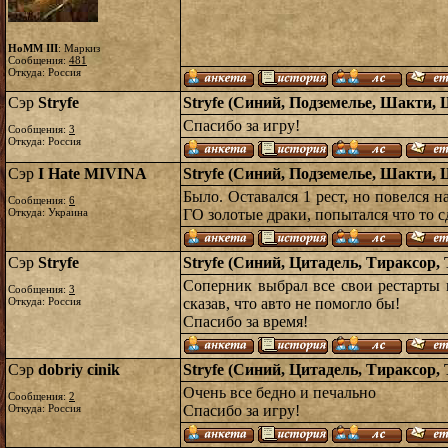
HoMM III
: Маркиз
Сообщения:
481
Откуда: Россия
Сэр
Stryfe
Stryfe (Синий, Подземелье, Шакти, 
Спасибо за игру!
Сообщения:
3
Откуда: Россия
Сэр
I Hate MIVINA
Stryfe (Синий, Подземелье, Шакти, 
Было. Оставался 1 рест, но повелся н
Сообщения:
6
Откуда: Украина
ГО золотые драки, попытался что то с
Сэр
Stryfe
Stryfe (Синий, Цитадель, Тираксор, 
Соперник выбрал все свои рестарты 
Сообщения:
3
Откуда: Россия
сказав, что авто не помогло бы!
Спасибо за время!
Сэр
dobriy cinik
Stryfe (Синий, Цитадель, Тираксор, 
Очень все бедно и печально
Сообщения:
2
Откуда: Россия
Спасибо за игру!