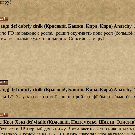
 игру!
анд) def dobriy cinik (Красный, Башня, Кира, Кира) Anarchy,
ыло ГО на выходе с респа.. решил окучмвать пока респ (большой) 
и.. ну а дальше удачный джойн.. Спасибо за игру!
анд) def dobriy cinik (Красный, Башня, Кира, Кира) Anarchy,
л на 122-52 утки,но к оппу было не пройти,в фб был пойман без
, Крэг Хэк) def vitalic (Красный, Подземелье, Шакти, Эллезар
ез рестов!В первый день вижу 3 компактно расположенных улик
м раздало 4 консы и на 112-113 ,данж щеголял уже ангелом !К