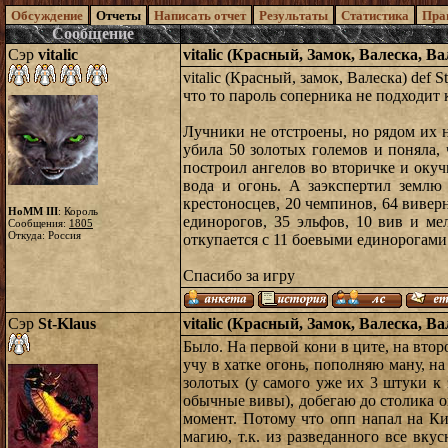
Обсуждение
Отчеты
Написать отчет
Результаты
Статистика
Пра
Сообщение
Сэр
vitalic
vitalic (Красный, Замок, Валеска, В
vitalic (Красный, замок, Валеска) def
что то пароль соперника не подходит
Лучники не отстроены, но рядом их 
убила 50 золотых големов и поняла,
построил ангелов во вторичке и окуч
вода и огонь. А заэкспертил землю
крестоносцев, 20 чемпинов, 64 вивер
HoMM III
: Король
единорогов, 35 эльфов, 10 вив и ме
Сообщения:
1805
Откуда: Россия
откупается с 11 боевыми единорогами
Спасибо за игру
Сэр
St-Klaus
vitalic (Красный, Замок, Валеска, В
Было. На первой кони в ците, на втор
учу в хатке огонь, пополняю ману, н
золотых (у самого уже их 3 штуки к 
обычные вивы), добегаю до столика о
момент. Потому что опп напал на Ки
магию, т.к. из разведанного все вку