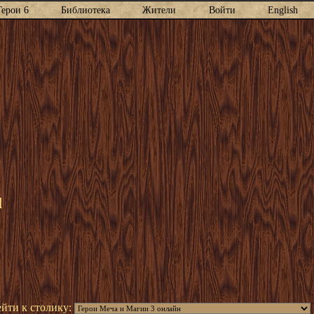
Герои 6
Библиотека
Жители
Войти
English
l
йти к столику: