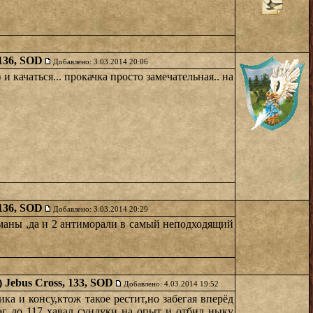
 136, SOD
Добавлено: 3.03.2014 20:06
и качаться... прокачка просто замечательная.. на
 136, SOD
Добавлено: 3.03.2014 20:29
 маны ,да и 2 антиморали в самый неподходящий
) Jebus Cross, 133, SOD
Добавлено: 4.03.2014 19:52
а и консу,ктож такое рестит,но забегая вперёд
рэг до 117 хавал сундуки на опыт и отбил ныку