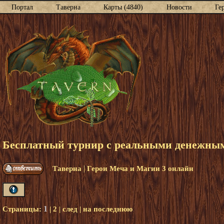
Портал
Таверна
Карты (4840)
Новости
Ге
Бесплатный турнир с реальными денежными
|
Таверна
Герои Меча и Магии 3 онлайн
1
Страницы:
|
2
|
след
|
на последнюю