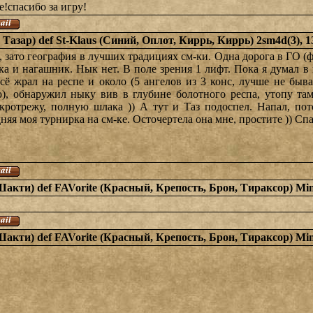
е!спасибо за игру!
 Тазар) def St-Klaus (Синий, Оплот, Киррь, Киррь) 2sm4d(3), 
 зато география в лучших традициях см-ки. Одна дорога в ГО (фе
ника и нагашник. Нык нет. В поле зрения 1 лифт. Пока я думал 
всё жрал на респе и около (5 ангелов из 3 конс, лучше не быва
ю), обнаружил ныку вив в глубине болотного респа, утопу та
икротрежу, полную шлака )) А тут и Таз подоспел. Напал, по
няя моя турнирка на см-ке. Осточертела она мне, простите )) Спа
Шакти) def FAVorite (Красный, Крепость, Брон, Тираксор) Min
Шакти) def FAVorite (Красный, Крепость, Брон, Тираксор) Min