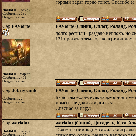
гордый варяг гордо тонет. Спасибо за
HoMM III
: Рыцарь
Сообщения:
596
Откуда: Россия
Сэр
FAVorite
FAVorite (Синий, Оплот, Роланд, Рол
долго рестили.. раздало неплохо. но б
121 прокачал землю, эксперт дипломат
HoMM III
: Маркиз
Сообщения:
481
Откуда: Россия
Сэр
dobriy cinik
FAVorite (Синий, Оплот, Роланд, Рол
Было такое...без всяких джойнов име
Сообщения:
2
Откуда: Россия
момент не дали откупиться
Спасибо за игру!
Сэр
wariator
wariator (Синий, Цитадель, Крэг Хэк
Точно не помню,но кажись заиграли б
HoMM III
: Рыцарь
Сообщения:
167
скажу,что обоим раздало неплохо,та