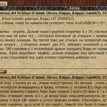
вила
Автор
алеска) def St-Klaus (Синий, Оплот, Киррь, Киррь) 2sm4d(3), 1
 St_Klaus (синий, рампарт, Кирь) 147 2SM4D(3)
 к сейвам, пишу по памяти (он сгенерил, типа AcsI^d!dRcR=/<T^
нычка – играем. Дальше нашел родную вторичку и с 50 стрелка
 что еще ей рано тут….Отстроил основной до лошадок с замком
ил нычку лошадок. На третей взял две утопки, на четвертой еще
 и воздух… Соперник ломает два ГО, забирает основной и не 
ны, 180 стрелков и 1 волшебный дракон нападает. Кирь по пара
лочь. Архи вырубают эльфов, дальше попадаю под массовый б
 и на следующий ход, одев плащит отречения добиваю его.
алеска) def St-Klaus (Синий, Оплот, Киррь, Киррь) 2sm4d(3), 1
ой беру 2 нычки их же, ломаю консу-трёшку. На третьей - утопу 
а четвёртой возвращаюсь в трежу, отбиваю у титанов КЗ, беру е
этому моменту) кирасу, беру пару уликов ( всего 10 вив) и - к
ппа, отжимаю замок за 2 с до конца хода, пока левелапнулся, н
рюху в поле (40 маны) и успел здорово помять. Откупаюсь, ос
сняхи съедены, да и если б что нашёл, тяжело это было б сха