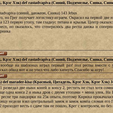
к, Крэг Хэк) def rastadvapiva (Синий, Подземелье, Синка, Синк
astadvapiva (синий, данжеон, Синка) 143 Jebus
ого, но Грег получает логистику-играем. Окрасил на первой две
а 123 первую утопу, там гладиус титана и крылья. Центр оказался
есп, но оказалось, что сгенерилось два респа данжа и соперн
ерника
к, Крэг Хэк) def rastadvapiva (Синий, Подземелье, Синка, Синк
 вообще на шаблонах играл первый раз! пол респы вместе с
кал обход вот и не упел что либо хапнуть Спасибо за игру!
 def marader-kisa (Красный, Цитадель, Крэг Хэк, Крэг Хэк) J
1 разведал две ныки коней и консу 2, рестить не стал хотя сомн
еще одна конса 2 и ныка дров с двумя утопами + мини улик. На 1
респе три пандорки на 25к опыта, поэтому Кирюха прокачалась 
концу недели взял центральный замок и замок компа сломав его 
 приходит весть о сдаче там не пошло, Крег с контролем, но без