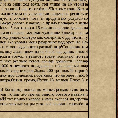
7 и за один ход взять три улика на 16 уток!На
1 и знание 1 как то стрёмно!Поэтому гоню Крэга
го,я нихрена не успеваю ,но сидеть на респе уже
еную в хижине логу и продвигаю услужливо
Вверх дорога к данжу ,а прямо попадаю в лапы
йску 15 мантикор и 15 скорпикор,одно дерево на
ам всплывает мегамаг-чудовище Эллезар с кс за
 ход уныло смотрю как соперник с дд чистит ту
ией 1-2 уровня меня разделают под орех!На 126
хо и самое радующее красный шар!Соперник тем
двушку ,дали щлем плюс 6 всё нагрудник плюс 4
йска и убежал в темноту трежи,понимаю что там
сё ибо реально боюсь грейда драконов!Эллезар
 1000 я немного порадовался ибо красный шар
ов,20 скорпикоров,0коло 200 троглов,59 гарпий
кажу ибо соперник посетовал что не одел плюс 6
тикора,6птиц грома,43утки,16 волков!Плюс 3 к
ми! Когда ход дошёл до мишек решаю тупо бить
маг то маг ,но там ни одного боевого навыка и
!И тут прикол хероес я имея эксперт лидерства
ствительные удары уток всё решили! спасибо за
!