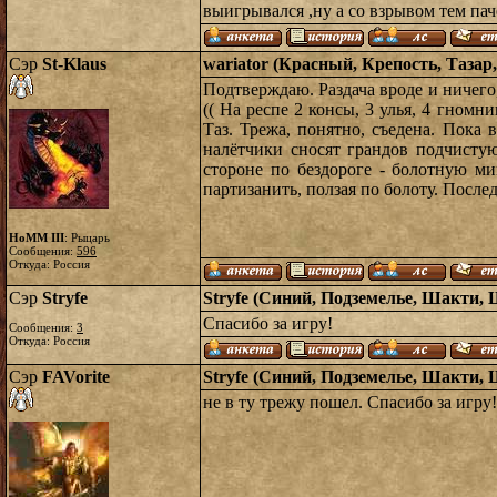
выигрывался ,ну а со взрывом тем пач
Сэр
St-Klaus
wariator (Красный, Крепость, Тазар,
Подтверждаю. Раздача вроде и ничего,
(( На респе 2 консы, 3 улья, 4 гном
Таз. Трежа, понятно, съедена. Пока 
налётчики сносят грандов подчисту
стороне по бездороге - болотную м
партизанить, ползая по болоту. Послед
HoMM III
: Рыцарь
Сообщения:
596
Откуда: Россия
Сэр
Stryfe
Stryfe (Синий, Подземелье, Шакти, 
Спасибо за игру!
Сообщения:
3
Откуда: Россия
Сэр
FAVorite
Stryfe (Синий, Подземелье, Шакти, 
не в ту трежу пошел. Спасибо за игру!