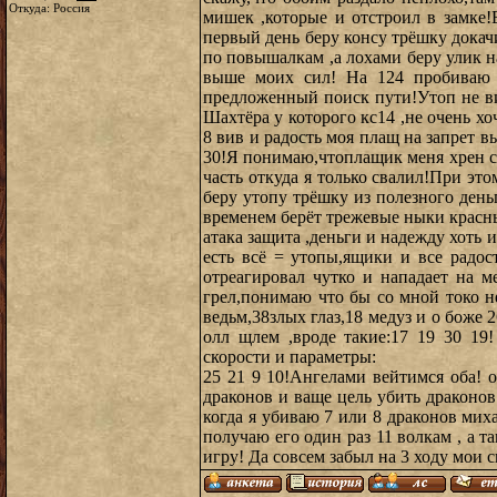
Откуда: Россия
мишек ,которые и отстроил в замке!
первый день беру консу трёшку докач
по повышалкам ,а лохами беру улик на
выше моих сил! На 124 пробиваю 
предложенный поиск пути!Утоп не ви
Шахтёра у которого кс14 ,не очень хо
8 вив и радость моя плащ на запрет 
30!Я понимаю,чтоплащик меня хрен с
часть откуда я только свалил!При эт
беру утопу трёшку из полезного ден
временем берёт трежевые ныки красны
атака защита ,деньги и надежду хоть
есть всё = утопы,ящики и все радос
отреагировал чутко и нападает на 
грел,понимаю что бы со мной токо н
ведьм,38злых глаз,18 медуз и о боже 
олл щлем ,вроде такие:17 19 30 19!
скорости и параметры:
25 21 9 10!Ангелами вейтимся оба! 
драконов и ваще цель убить драконов
когда я убиваю 7 или 8 драконов мих
получаю его один раз 11 волкам , а 
игру! Да совсем забыл на 3 ходу мои 