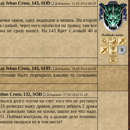
а) Jebus Cross, 143, SOD
Добавлено: 12.03.2014 08:35
 нычки орков, одну людоедов и мишек. На второй
 слабый, через него пробился на травку, там все
ика не сразу нашел. На 143 Крег с атакой 40 и
Особый статус
:
а) Jebus Cross, 143, SOD
Добавлено: 28.03.2014 04:50
 утопами было перекрыто какими то сильными
ebus Cross, 132, SOD
Добавлено: 17.03.2014 11:28
евался долго потом на счет того что не рестанул
16 разведал ныку драков, решил забрать 2 драка
и довольно таки не плохо, зашло все что надо.
ГО. Поймал контроль, ну а дальше дело техники,
 манны оказался не в том месте!