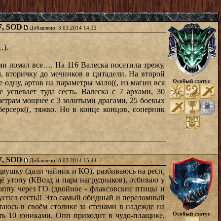
47, SOD
Добавлено: 3.03.2014 14:32
…).
ми ломал все…. На 116 Валеска посетила трежу,
, вторичку до мечников в цитадели. На второй
Особый статус
:
 одну, артов на параметры мало((, из магии вся
успевает туда сесть. Валеска с 7 архами, 30
метрам мощнее с 3 золотыми драгами, 25 боевых
ерсерк((, тяжко. Но в конце концов, соперник
47, SOD
Добавлено: 8.03.2014 15:44
двушку (дали чайник и КО), разбиваюсь на респ,
щё утопу (КВозд и пара нагрудников), отбиваю у
 оппу через ГО (двойное - флаксовские птицы и
е успел сесть!! Это самый обидный и переломный
таюсь в своём столике за стенами в надежде на
Особый статус
:
вать 10 юниками. Опп приходит в чудо-плащике,