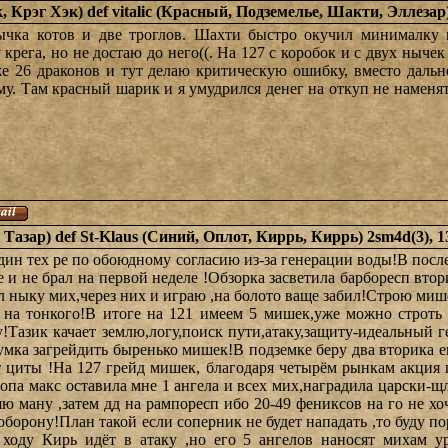
, Крэг Хэк) def vitalic (Красный, Подземелье, Шакти, Эллезар
нычка котов и две троглов. Шахти быстро окучил минималку
крега, но не достаю до него((. На 127 с коробок и с двух ныче
же 26 драконов и тут делаю критическую ошибку, вместо даль
му. Там красный шарик и я умудрился денег на откуп не наменять(
 Тазар) def St-Klaus (Синий, Оплот, Киррь, Киррь) 2sm4d(3), 
дин тех ре по обоюдному согласию из-за генерации воды!В после
 и не брал на первой неделе !Обзорка засветила барборесп втор
ил ныку мих,через них и играю ,на болото ваще забил!Строю ми
 на тонкого!В итоге на 121 имеем 5 мишек,уже можно строть 
!Тазик качает землю,логу,поиск пути,атаку,защиту-идеальный 
умка загрейдить быренько мишек!В подземке беру два вторика ещ
от циты !На 127 грейд мишек, благодаря четырём рынкам акция
топа макс оставила мне 1 ангела и всех мих,наградила царски-щ
ю ману ,затем дд на рампоресп ибо 20-49 фениксов на го не х
 оборону!План такой если соперник не будет нападать ,то буду п
 ходу Кирь идёт в атаку ,но его 5 ангелов наносят михам 