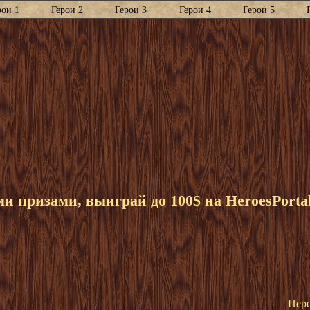
рои 1
Герои 2
Герои 3
Герои 4
Герои 5
 призами, выиграй до 100$ на HeroesPorta
Пере