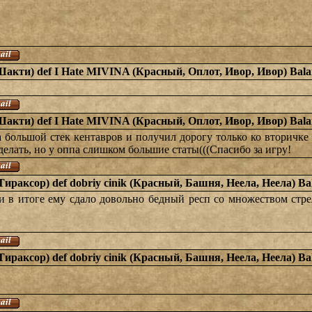
Шакти) def I Hate MIVINA (Красный, Оплот, Ивор, Ивор) Bala
Шакти) def I Hate MIVINA (Красный, Оплот, Ивор, Ивор) Bala
а большой стек кентавров и получил дорогу только ко вторичке 
делать, но у оппа слишком большие статы(((Спасибо за игру!
Тираксор) def dobriy cinik (Красный, Башня, Неела, Неела) Ba
и в итоге ему сдало довольно бедный респ со множеством стре
Тираксор) def dobriy cinik (Красный, Башня, Неела, Неела) Ba