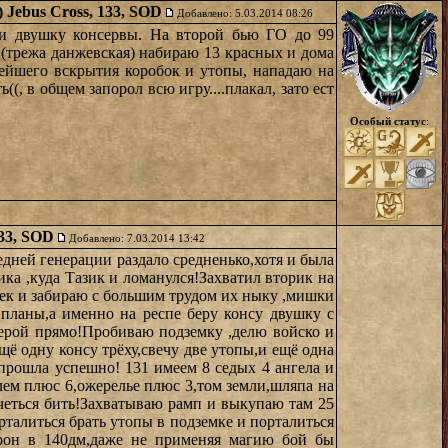
) Jebus Cross, 133, SOD
Добавлено: 5.03.2014 08:26
 и двушку консервы. На второй бью ГО до 99
к (трежа данжевская) набираю 13 красных и дома
нейшего вскрытия коробок и утопы, нападаю на
(, в общем запорол всю игру....плакал, зато ест
Особый статус
:
133, SOD
Добавлено: 7.03.2014 13:42
дней генерации раздало средненько,хотя и была
ика ,куда Тазик и ломанулся!Захватил вторик на
шек и забираю с большим трудом их ныку ,мишки
планы,а именно на респе беру консу двушку с
герой прямо!Пробиваю подземку ,делю войско и
ё одну консу трёху,свечу две утопы,и ещё одна
 прошла успешно! 131 имеем 8 седых 4 ангела и
лем плюс 6,ожерелье плюс 3,том земли,шляпа на
очеться бить!Захватываю рамп и выкупаю там 25
орталиться брать утопы в подземке и порталиться
урон в 140дм,даже не применяя магию бой бы