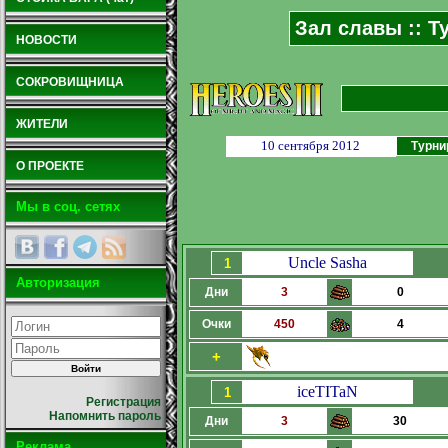
Зал славы :: Т
НОВОСТИ
СОКРОВИЩНИЦА
ЖИТЕЛИ
10 сентября 2012
Турни
О ПРОЕКТЕ
Мы в соц. сетях
Uncle Sasha
1
Авторизация
Дни
3
0
Очки
450
4
+
iceTITaN
1
Регистрация
Напомнить пароль
Дни
3
30
Реклама