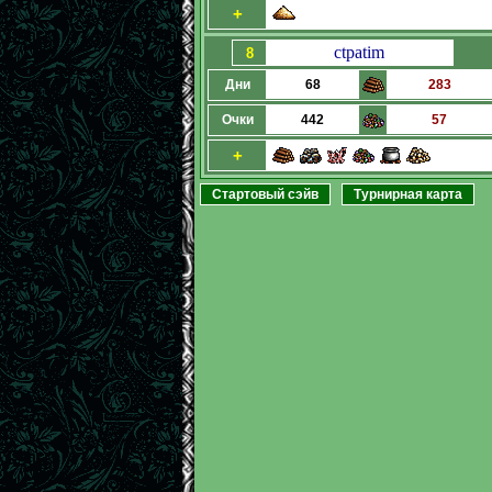
+
ctpatim
8
Дни
68
283
Очки
442
57
+
Стартовый сэйв
Турнирная карта