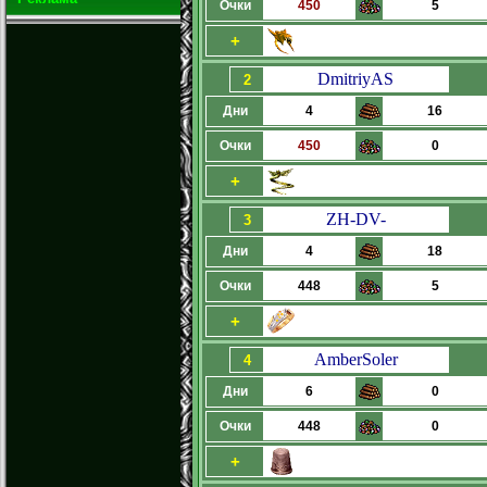
Очки
450
5
+
DmitriyAS
2
Дни
4
16
Очки
450
0
+
ZH-DV-
3
Дни
4
18
Очки
448
5
+
AmberSoler
4
Дни
6
0
Очки
448
0
+