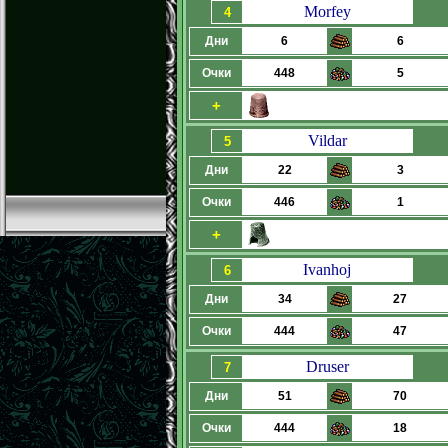
Morfey
4
Дни
6
6
Очки
448
5
+
Vildar
5
Дни
22
3
Очки
446
1
+
Ivanhoj
6
Дни
34
27
Очки
444
47
Druser
7
Дни
51
70
Очки
444
18