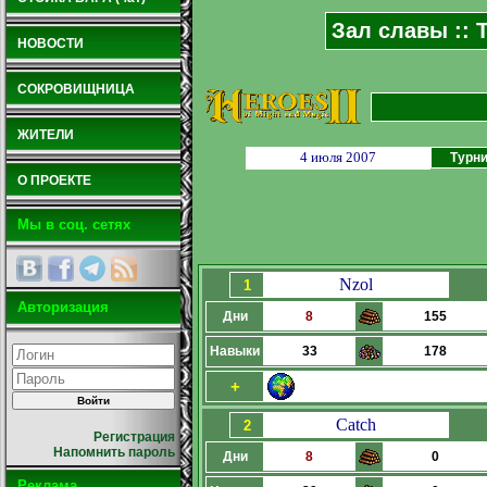
Зал славы :: Т
НОВОСТИ
СОКРОВИЩНИЦА
ЖИТЕЛИ
4 июля 2007
Турни
О ПРОЕКТЕ
Мы в соц. сетях
Nzol
1
Авторизация
Дни
8
155
Навыки
33
178
+
Catch
2
Регистрация
Напомнить пароль
Дни
8
0
Реклама