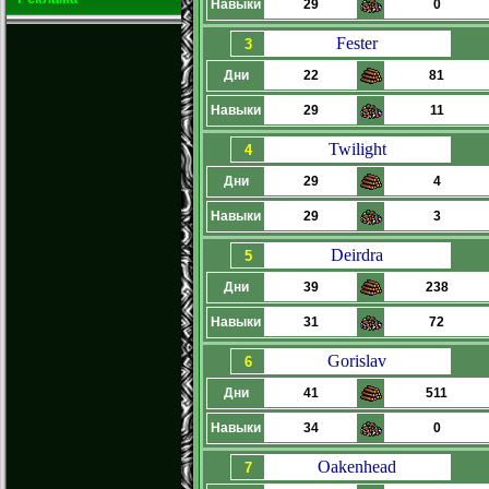
Навыки
29
0
Fester
3
Дни
22
81
Навыки
29
11
Twilight
4
Дни
29
4
Навыки
29
3
Deirdra
5
Дни
39
238
Навыки
31
72
Gorislav
6
Дни
41
511
Навыки
34
0
Oakenhead
7