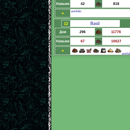
Навыки
42
818
artefakt
+
Basil
12
Дни
296
11776
Навыки
67
10027
+
artefa