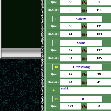
Дни
53
1
Навыки
35
116
valery
8
Дни
58
191
Навыки
41
103
wolk
9
Дни
67
137
Навыки
34
105
Titanstrong
10
Дни
97
39
Навыки
44
41
artefakt
+
Just
11
Дни
129
0