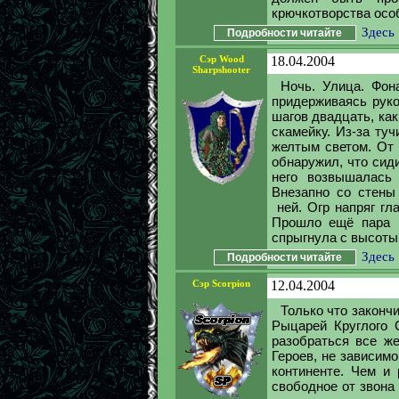
крючкотворства особ
Здесь
Подробности читайте
Сэр Wood
18.04.2004
Sharpshooter
Ночь. Улица. Фон
придерживаясь руко
шагов двадцать, как
скамейку. Из-за ту
желтым светом. От 
обнаружил, что сид
него возвышалась 
Внезапно со стены 
ней. Огр напряг гла
Прошло ещё пара м
спрыгнула с высоты 
Здесь
Подробности читайте
Сэр Scorpion
12.04.2004
Только что законч
Рыцарей Круглого 
разобраться все ж
Героев, не зависим
континенте. Чем и 
свободное от звона