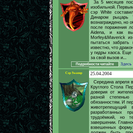
За 5 месяцев по
изобильной. Первым
сэр White состави
Динаром рыцарь 
вознаграждено, но 
после поражения ло
Aidena, и как в
Morfey&Maverick и
пытаться забрать
известно, что драко
у гидры хаоса. Еще 
за свой вызов и...
Здесь
Подробности читайте
Сэр Swamp
25.04.2004
Середина апреля 
Круглого Стола Пе
доверия от жител
разной степенью
обязанностям. И пе
животрепещущий 
разработанных пр
трудоёмкий, но 
завершении. Главно
взвешенных формул
должен быть пр