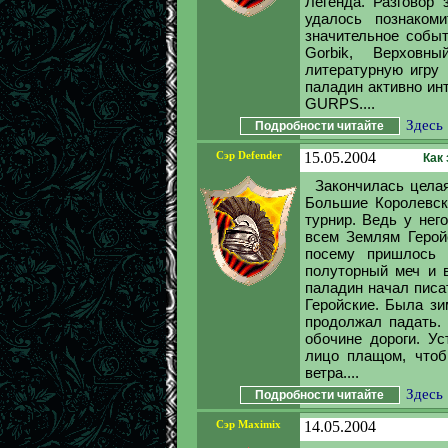
Легенда. Разговор
удалось познако
значительное событ
Gorbik, Верховн
литературную игру 
паладин активно ин
GURPS....
Здесь
Подробности читайте
Сэр Defender
15.05.2004
Как
Закончилась цела
Большие Королевск
турнир. Ведь у нег
всем Землям Герой
посему пришлось 
полуторный меч и в
паладин начал писа
Геройские. Была зи
продолжал падать. 
обочине дороги. Ус
лицо плащом, чтоб
ветра....
Здесь
Подробности читайте
Сэр Maximix
14.05.2004