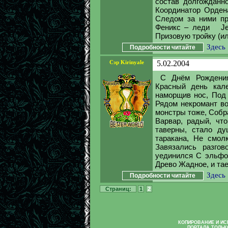
состав долгожданн
Координатор Ордена
Следом за ними пр
Феникс – леди Jerk
Призовую тройку (ил
Здесь
Подробности читайте
Сэр Kirinyale
5.02.2004
С Днём Рождения
Красный день кале
наморщив нос, Под 
Рядом некромант вор
монстры тоже, Собр
Варвар, радый, чт
таверны, стало ду
таракана, Не смол
Завязались разго
уединился С эльфом
Древо Жадное, и тае
Здесь
Подробности читайте
Страниц:
1
2
КОПИРОВАНИЕ И И
ПОРТАЛА ТОЛЬК