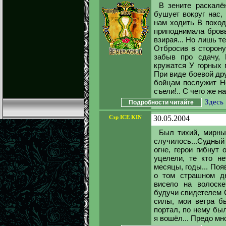
В зените раскал
бушует вокруг нас,
нам ходить В поход
приподнимала бровь
взирая... Но лишь те
Отбросив в сторону
забыв про сдачу, 
кружатся У горных 
При виде боевой др
бойцам послужит Н
съели!.. С чего же на
Здесь
Подробности читайте
Сэр ICE KIN
30.05.2004
Был тихий, мирный
случилось...Судный
огне, герои гибнут
уцелели, те кто не
месяцы, годы... Поя
о том страшном дн
висело на волоск
будучи свидетелем С
силы, мои ветра б
портал, по нему бы
я вошёл... Предо мн