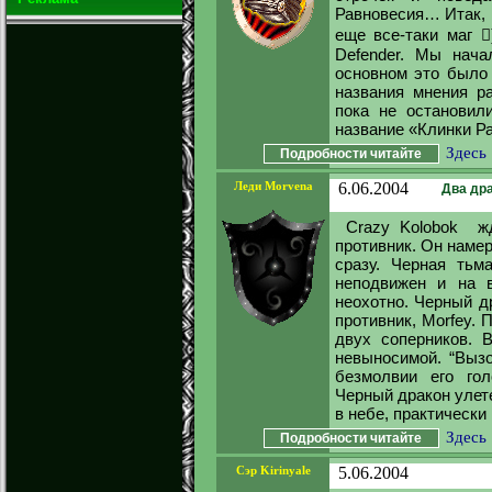
Равновесия… Итак, н
еще все-таки маг 
Defender. Мы нача
основном это было 
названия мнения р
пока не остановили
название «Клинки Ра
Здесь
Подробности читайте
Леди Morvena
6.06.2004
Два дра
Crazy Kolobok жд
противник. Он намер
сразу. Черная тьм
неподвижен и на в
неохотно. Черный д
противник, Morfey. 
двух соперников. 
невыносимой. “Вызо
безмолвии его гол
Черный дракон улете
в небе, практически
Здесь
Подробности читайте
Сэр Kirinyale
5.06.2004