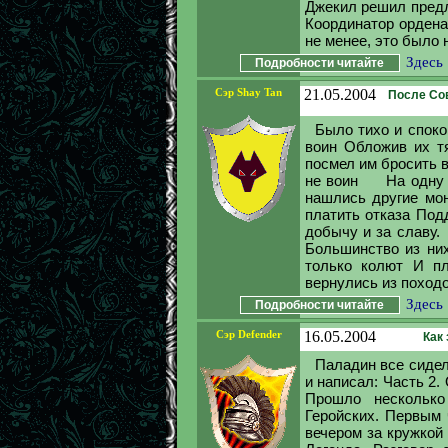
Джекил решил предл
Координатор ордена
не менее, это было н
Здесь
Подробности читайте
Сэр Shay Tan
21.05.2004
После Сов
Было тихо и спок
воин Обложив их 
посмел им бросить 
не воин На одну л
нашлись другие м
платить отказа Под
добычу и за славу
Большинство из н
только колют И пл
вернулись из походо
Здесь
Подробности читайте
Сэр Defender
16.05.2004
Как
Паладин все сидел
и написал: Часть 2.
Прошло нескольк
Геройских. Первым 
вечером за кружкой 