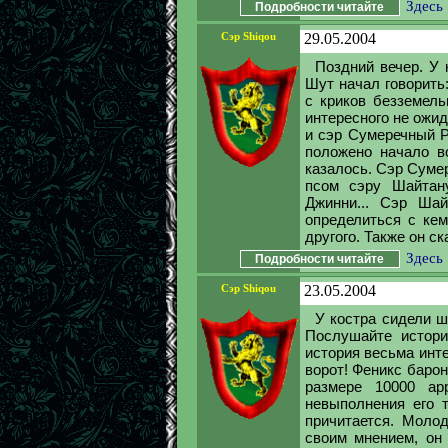
Здесь
Подробности читайте
Сэр Shiqou
29.05.2004
Поздний вечер. У 
Шут начал говорить:
с криков безземель
интересного не ожи
и сэр Сумеречный Р
положено начало в
казалось. Сэр Суме
псом сэру Шайтану
Джинни... Сэр Ша
определиться с кем
другого. Также он с
Здесь
Подробности читайте
Сэр Shiqou
23.05.2004
У костра сидели ш
Послушайте истор
история весьма инте
ворот! Феникс баро
размере 10000 а
невыполнения его 
причитается. Моло
своим мнением, он 