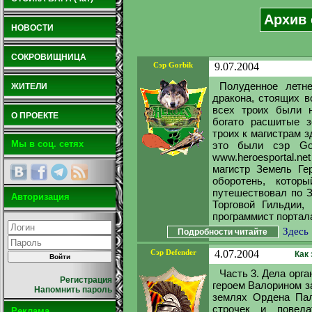
Архив 
НОВОСТИ
СОКРОВИЩНИЦА
Сэр Gorbik
9.07.2004
Полуденное летн
ЖИТЕЛИ
дракона, стоящих в
всех троих были н
О ПРОЕКТЕ
богато расшитые з
троих к магистрам 
Мы в соц. сетях
это были cэр Gor
www.heroesportal.
магистр Земель Ге
оборотень, котор
путешествовал по З
Авторизация
Торговой Гильдии,
программист портала 
Здесь
Подробности читайте
Сэр Defender
4.07.2004
Как
Часть 3. Дела орг
Регистрация
героем Валорином з
Напомнить пароль
землях Ордена Пал
строчек и повед
Реклама