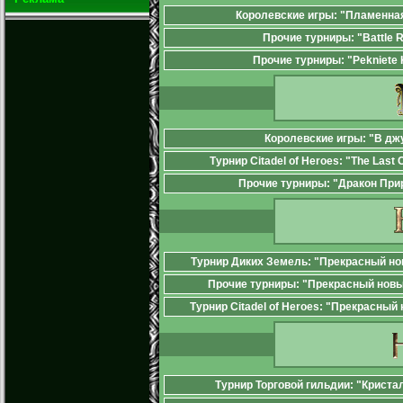
Королевские игры: "Пламенная
Прочие турниры: "Battle 
Прочие турниры: "Pekniete 
Королевские игры: "В дж
Турнир Citadel of Heroes: "The Last 
Прочие турниры: "Дракон При
Турнир Диких Земель: "Прекрасный но
Прочие турниры: "Прекрасный новы
Турнир Citadel of Heroes: "Прекрасный
Турнир Торговой гильдии: "Крист