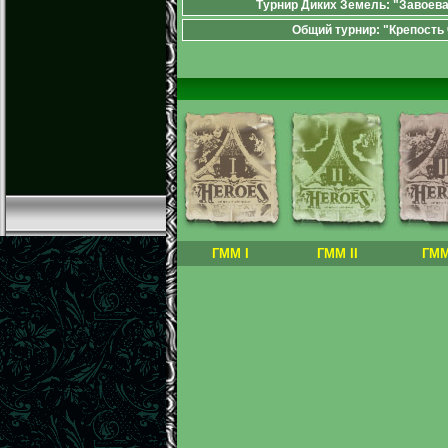
Турнир Диких Земель: "Завоев
Общий турнир: "Крепость 
ГММ I
ГММ II
ГММ 