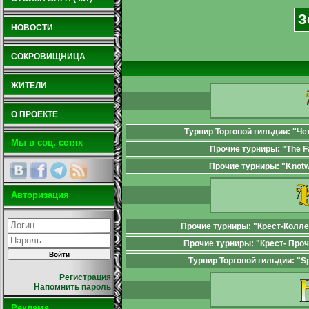
З
НОВОСТИ
СОКРОВИЩНИЦА
ЖИТЕЛИ
О ПРОЕКТЕ
Турнир Торговой гильдии: "Че
Мы в соц. сетях
Прочие турниры: "The 
Прочие турниры: "Knot
Авторизация
Прочие турниры: "Крест-Колл
Прочие турниры: "Крест- Проч
Турнир Торговой гильдии: "S
Регистрация
Напомнить пароль
Реклама