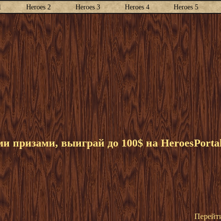
1
Heroes 2
Heroes 3
Heroes 4
Heroes 5
 призами, выиграй до 100$ на HeroesPorta
Перейти