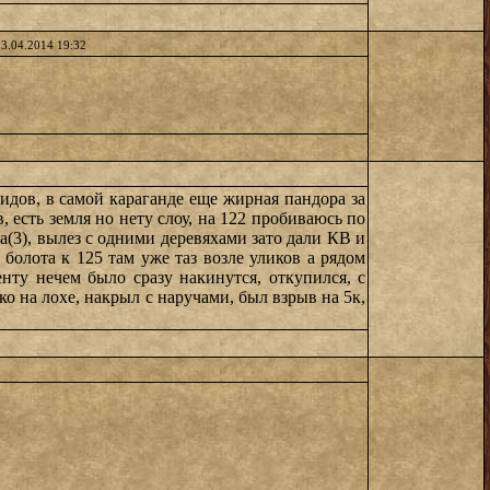
13.04.2014 19:32
оидов, в самой караганде еще жирная пандора за
, есть земля но нету слоу, на 122 пробиваюсь по
па(3), вылез с одними деревяхами зато дали КВ и
 болота к 125 там уже таз возле уликов а рядом
нту нечем было сразу накинутся, откупился, с
о на лохе, накрыл с наручами, был взрыв на 5к,