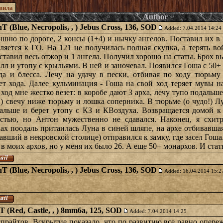
вила
Author
hT (Blue, Necropolis, , ) Jebus Cross, 136, SOD
Added: 7.04.2014 14:24
ню по дороге, 2 консы (1+4) и нычку ангелов. Поставил их в з
ляется к ГО. На 121 не получилась полная скупка, а терять во
ставил весь отжор и 1 ангела. Получил хорошо на статы. Брох вы
алл и утопу с крыльями. В ней и заночевал. Появился Гоша с 50
да и блесса. Лечу на удачу в пески, отбивая по ходу тюрьм
ает хода. Далее кульминация - Гоша на свой ход теряет мувы 
 ход мне жестко везет: в коробе дают 3 арха, лечу тупо подальш
нг!) свечу ниже тюрьму и лошка соперника. В тюрьме (о чудо!) 
дальше и берет утопу с КЗ и КВоздуха. Возвращается домой к 
стью, но Антон мужественно не сдавался. Наконец, я схитр
ках поодаль притаилась Луна в синей шляпе, на архе отбивавшая
вавший в некровской столице) отправился к замку, где засел Гоша
 в моих архов, но у меня их было 26. А еще 50+ монархов. И ста
hT (Blue, Necropolis, , ) Jebus Cross, 136, SOD
Added: 16.04.2014 15:2
WT (Red, Castle, , ) 8mm6a, 125, SOD
Added: 7.04.2014 14:25
спрайтов. Вскрытие показало, что по развитию все равно опереж