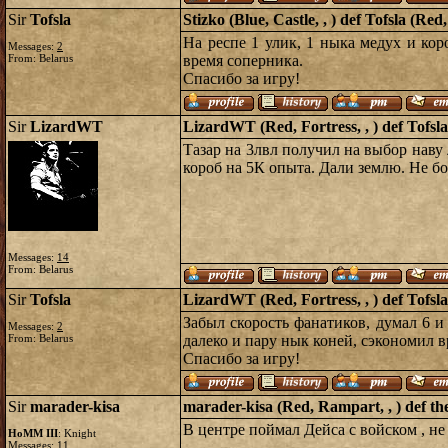
Sir
Tofsla
Stizko (Blue, Castle, , ) def Tofsla (R
На респе 1 улик, 1 ныка медух и кор
Messages:
2
From: Belarus
время соперника.
Спасибо за игру!
Sir
LizardWT
LizardWT (Red, Fortress, , ) def Tofsla
Тазар на 3лвл получил на выбор нав
короб на 5К опыта. Дали землю. Не бо
Messages:
14
From: Belarus
Sir
Tofsla
LizardWT (Red, Fortress, , ) def Tofsla
Забыл скорость фанатиков, думал 6 и 
Messages:
2
From: Belarus
далеко и пару нык коней, сэкономил в
Спасибо за игру!
Sir
marader-kisa
marader-kisa (Red, Rampart, , ) def th
В центре поймал Дейса с войском , не
HoMM III
: Knight
Messages:
11