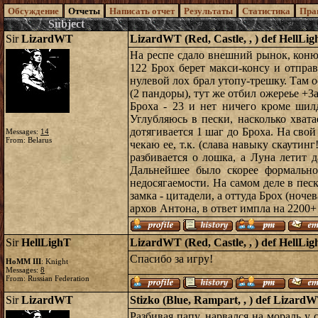
Обсуждение
Отчеты
Написать отчет
Результаты
Статистика
Пра
Subject
Sir
LizardWT
LizardWT (Red, Castle, , ) def HellLig
На респе сдало внешний рынок, конюш
122 Брох берет макси-консу и отправ
нулевой лох брал утопу-трешку. Там о
(2 пандоры), тут же отбил ожереье +3
Броха - 23 и нет ничего кроме шил
Углубляюсь в пески, насколько хват
дотягивается 1 шаг до Броха. На свой
Messages:
14
From: Belarus
чекаю ее, т.к. (слава навыку скаути
разбивается о лошка, а Луна летит 
Дальнейшее было скорее формально
недосягаемости. На самом деле в пес
замка - цитадели, а оттуда Брох (ноче
архов Антона, в ответ импла на 2200+
Sir
HellLighT
LizardWT (Red, Castle, , ) def HellLig
Спасибо за игру!
HoMM III
: Knight
Messages:
8
From: Russian Federation
Sir
LizardWT
Stizko (Blue, Rampart, , ) def Lizard
Разбивая папу, нарвался на мораль у 