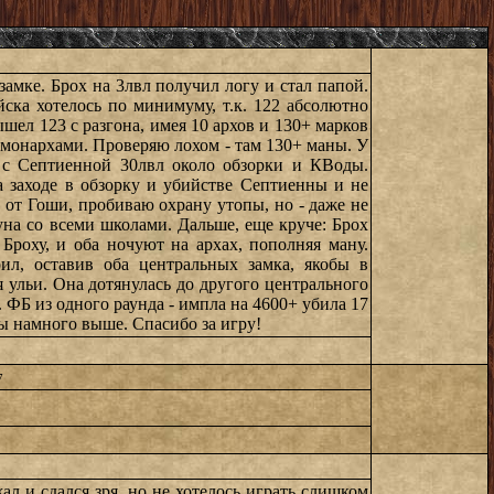
амке. Брох на 3лвл получил логу и стал папой.
йска хотелось по минимуму, т.к. 122 абсолютно
шел 123 с разгона, имея 10 архов и 130+ марков
+ монархами. Проверяю лохом - там 130+ маны. У
у с Септиенной 30лвл около обзорки и КВоды.
на заходе в обзорку и убийстве Септиенны и не
е от Гоши, пробиваю охрану утопы, но - даже не
Луна со всеми школами. Дальше, еще круче: Брох
Броху, и оба ночуют на архах, пополняя ману.
ил, оставив оба центральных замка, якобы в
 ульи. Она дотянулась до другого центрального
. ФБ из одного раунда - импла на 4600+ убила 17
ты намного выше. Спасибо за игру!
7
ал и сдался зря, но не хотелось играть слишком