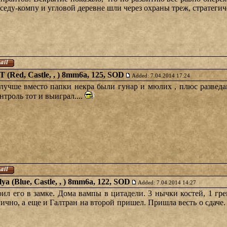
седу-компу и угловой деревне шли через охраны треж, стратегиче
WT (Red, Castle, , ) 8mm6a, 125, SOD
Added: 7.04.2014 17:24
получше вместо папки некра были гунар и мюлих , плюс развед
троль тот и выиграл....
lya (Blue, Castle, , ) 8mm6a, 122, SOD
Added: 7.04.2014 14:27
оил его в замке. Дома вампы в цитадели. 3 нычки костей, 1 гре
лично, а еще и Галтран на второй пришел. Пришла весть о сдаче.