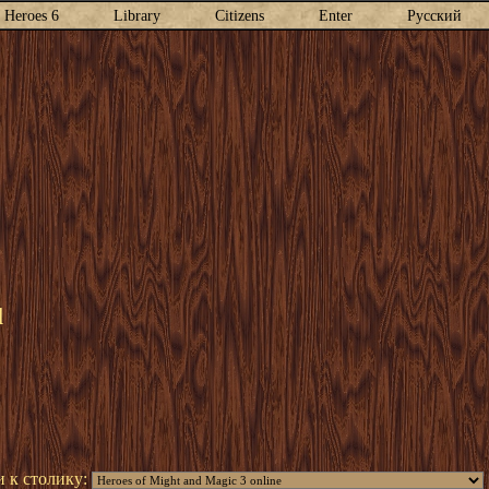
Heroes 6
Library
Citizens
Enter
Русский
l
 к столику: