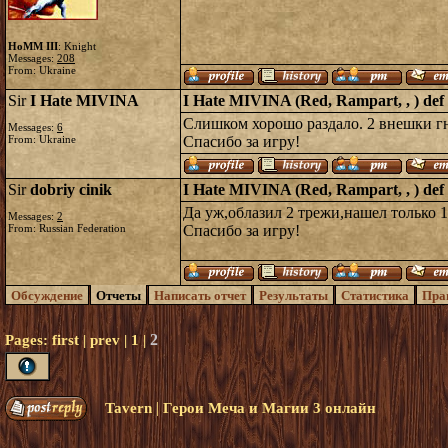
HoMM III
: Knight
Messages:
208
From: Ukraine
Sir
I Hate MIVINA
I Hate MIVINA (Red, Rampart, , ) def 
Слишком хорошо раздало. 2 внешки гно
Messages:
6
From: Ukraine
Спасибо за игру!
Sir
dobriy cinik
I Hate MIVINA (Red, Rampart, , ) def 
Да уж,облазил 2 трежи,нашел только 1
Messages:
2
From: Russian Federation
Спасибо за игру!
Обсуждение
Отчеты
Написать отчет
Результаты
Статистика
Пра
2
Pages:
first
|
prev
|
1
|
|
Tavern
Герои Меча и Магии 3 онлайн