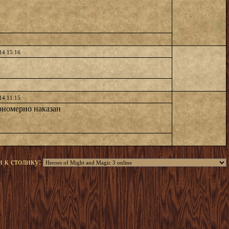
14 15:16
14 11:15
кономерно наказан
 к столику: