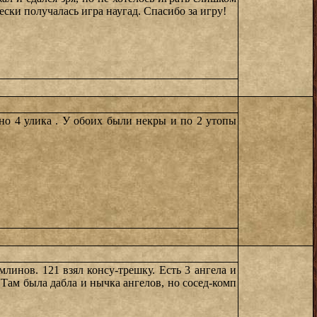
ски получалась игра наугад. Спасибо за игру!
ано 4 улика . У обоих были некры и по 2 утопы
млинов. 121 взял консу-трешку. Есть 3 ангела и
 Там была дабла и нычка ангелов, но сосед-комп