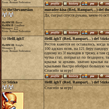
From: Russian Federation
Sir
theShevanesian
marader-kisa (Red, Rampart, , ) def th
Да, сыграл спустя рукава, зачем-то ос
HoMM III
: Baron
HoMM II
: Landless
Messages:
177
From: Russian Federation
Sir
HellLighT
HellLighT (Red, Rampart, , ) def Stizko
Рестов кажется не оставалось, когда
HoMM III
: Knight
Messages:
8
100 адских псов, на 121 беру пандору
From: Russian Federation
одному из 3! выходов в трежу, а там 
чутка стат, попрыгал по бездороге, т
крылья за архами, хватаю крылья на
крыльями быстро обобрал большую час
Спасибо за игру!
Sir
Stizko
HellLighT (Red, Rampart, , ) def Stizko
Спасибо за игру!