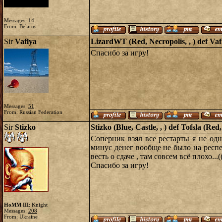
Messages:
14
From: Belarus
Sir
Vaflya
LizardWT (Red, Necropolis, , ) def Vaf
Спасибо за игру!
Messages:
51
From: Russian Federation
Sir
Stizko
Stizko (Blue, Castle, , ) def Tofsla (R
Соперник взял все рестарты я не одн
минус денег вообще не было на респе
весть о сдаче , там совсем всё плохо...(
Спасибо за игру!
HoMM III
: Knight
Messages:
208
From: Ukraine