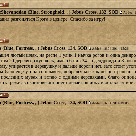
eShevanesian (Blue, Stronghold, , ) Jebus Cross, 132, SOD
Added: 
тавил разгоняться Крэга в центре. Спасибо за игру!
 (Blue, Fortress, , ) Jebus Cross, 134, SOD
Added: 16.04.2014 15:26
 зашел лютый шлак, на респе 1 улик 1 нычка рогов и одна дендр
 там 20 деревях, скупаюсь, имею 6 вив 34 гр дендроида и 8 рогов
сразу упирается в деревушку и дальше дороги нет, зато стоит уто
ам 6алл еще утопа со шлаком, добрался кое как до центрального
 последних мувах и встаю с одними деревяхами, благо оппоне
ть трежи, в оконцове оппонент делает ошибку и оставляет войск
 (Blue, Fortress, , ) Jebus Cross, 134, SOD
Added: 16.04.2014 19:05