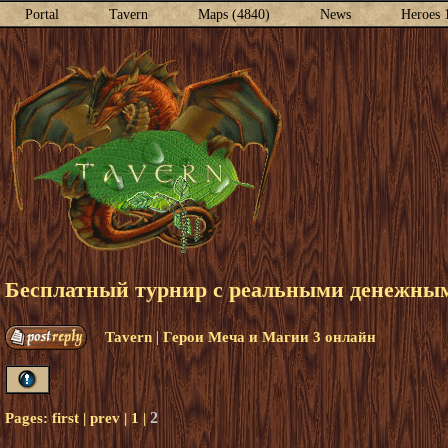
Portal
Tavern
Maps (4840)
News
Heroes 
Бесплатный турнир с реальными денежными
|
Tavern
Герои Меча и Магии 3 онлайн
2
Pages:
first
|
prev
|
1
|