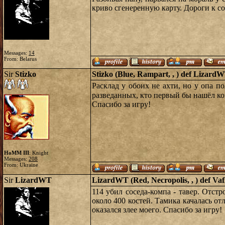
криво сгенеренную карту. Дороги к со
Messages:
14
From: Belarus
Sir
Stizko
Stizko (Blue, Rampart, , ) def Lizard
Расклад у обоих не ахти, но у опа 
разведанных, кто первый бы нашёл кон
Спасибо за игру!
HoMM III
: Knight
Messages:
208
From: Ukraine
Sir
LizardWT
LizardWT (Red, Necropolis, , ) def Vaf
114 убил соседа-компа - тавер. Отстр
около 400 костей. Тамика качалась от
оказался злее моего. Спасибо за игру!