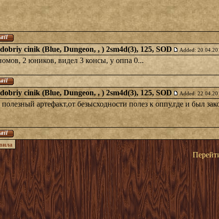
dobriy cinik (Blue, Dungeon, , ) 2sm4d(3), 125, SOD
Added: 20.04.20
мов, 2 юников, видел 3 консы, у оппа 0...
dobriy cinik (Blue, Dungeon, , ) 2sm4d(3), 125, SOD
Added: 22.04.20
 полезный артефакт,от безысходности полез к оппу,где и был за
вила
Перейти