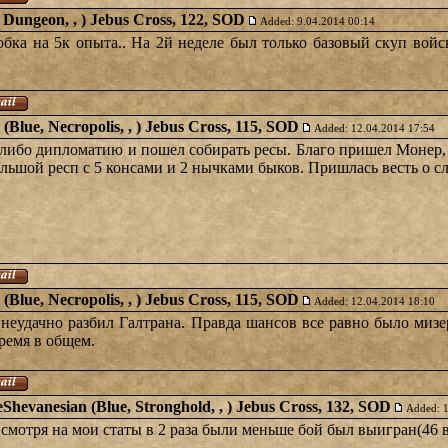
ed, Dungeon, , ) Jebus Cross, 122, SOD
Added: 9.04.2014 00:14
обка на 5к опыта.. На 2й неделе был только базовый скуп войск
 (Blue, Necropolis, , ) Jebus Cross, 115, SOD
Added: 12.04.2014 17:54
у либо дипломатию и пошел собирать ресы. Благо пришел Монер
льшой респ с 5 консами и 2 нычками быков. Пришлась весть о сл
 (Blue, Necropolis, , ) Jebus Cross, 115, SOD
Added: 12.04.2014 18:10
неудачно разбил Галтрана. Правда шансов все равно было мизер,
ремя в общем.
eShevanesian (Blue, Stronghold, , ) Jebus Cross, 132, SOD
Added: 
 смотря на мои статы в 2 раза были меньше бой был выигран(46 в