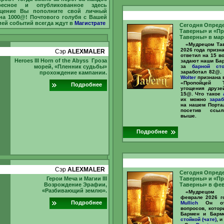
ресное и опубликованное здесь
щение Вы пополните свой личный
 на 1000@! Почтового голубя с Вашей
ией событий всегда ждут в
Магистрате
Сегодня Опред
Таверны» и «П
Таверны» в мар
«Мудрецом Та
2026 года призн
Сэр
ALEXMALER
ответил на 15 в
Heroes III Horn of the Abyss Гроза
задают наши Ба
морей, «Пленник судьбы»
за
барной сто
заработал 82@
прохождение кампании.
Wolter
признана 
«Пропойцей 
Подробнее
угощения друзе
15@. Что такое
их можно
зараб
на нашем Портал
посетив ссыл
выше.
Подробнее
Сэр
ALEXMALER
Сегодня Опред
Герои Меча и Магии III
Таверны» и «П
Возрождение Эрафии,
Таверны» в фев
«Разбивающий землю».
«Мудрецом
феврале 2026 г
Подробнее
Mullich
Он отв
вопросов, кото
Бармен и Бар
стойкой (чате)
, 