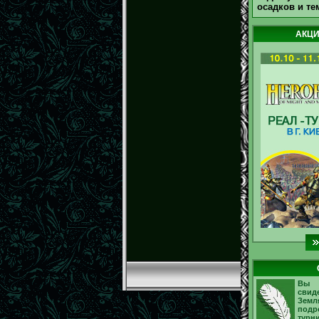
осадков и те
АКЦИ
Вы 
свид
Земл
подр
турни