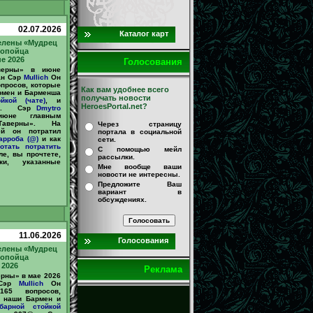
02.07.2026
Каталог карт
елены «Мудрец
ропойца
е 2026
Голосования
верны» в июне
ан Сэр
Mullich
Он
опросов, которые
Как вам удобнее всего
рмен и Барменша
получать новости
йкой (чате)
, и
HeroesPortal.net?
65@. Сэр
Dmytro
юне главным
Таверны». На
Через страницу
ей он потратил
портала в социальной
арроба (@)
и как
сети.
отать
потратить
С помощью мейл
е, вы прочтете,
рассылки.
ки, указанные
Мне вообще ваши
новости не интересны.
Предложите Ваш
вариант в
обсуждениях.
11.06.2026
Голосования
елены «Мудрец
ропойца
 2026
Реклама
рны» в мае 2026
 Сэр
Mullich
Он
65 вопросов,
 наши Бармен и
барной стойкой