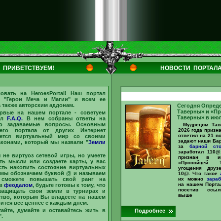
ПРИВЕТСТВУЕМ!
НОВОСТИ ПОРТАЛ
ловать на
HeroesPortal
! Наш портал
 "
Герои Меча и Магии
" и всем ее
 также авторским аддонам.
Сегодня Опред
Таверны» и «П
рвые на нашем портале - советуем
Таверны» в июл
дел
F.A.Q.
В нем собраны ответы на
то задаваемые вопросы. Основным
Мудрецом Та
его портала от других Интернет
2026 года призн
ответил на 21 в
яется виртуальный мир со своими
задают наши Ба
аконами, который мы назвали "
Земли
за
барной сто
заработал 1
 не виртуоз сетевой игры, но умеете
признан в и
ть мысли или создаете карты, у вас
«Пропойцей 
сть накопить состояние виртуальных
угощения друз
 мы обозначаем буквой @ и называем
10@. Что такое
 сможете повышать свой ранг на
их можно
зараб
на нашем Портал
ав
феодалом
, будьте готовы к тому, что
посетив ссыл
защищать свои земли в турнирах и
выше
ство, которым Вы владеете на нашем
вится все ценнее с каждым днем.
тайте, думайте и оставайтесь жить в
Подробнее
.