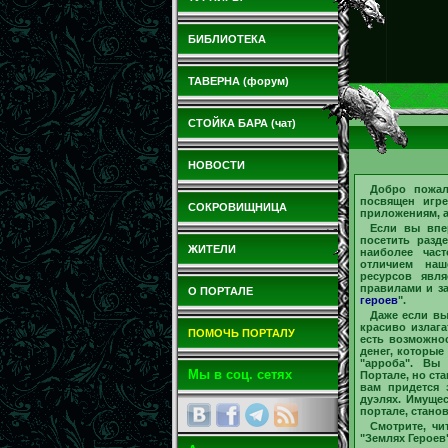
БИБЛИОТЕКА
ТАВЕРНА (форум)
СТОЙКА БАРА (чат)
НОВОСТИ
Добро пожа
посвящен игре
СОКРОВИЩНИЦА
приложениям, а
Если вы впе
посетить раз
ЖИТЕЛИ
наиболее час
отличием наш
ресурсов явл
правилами и з
О ПОРТАЛЕ
героев
".
Даже если вы
красиво излага
ПОМОЧЬ ПОРТАЛУ
есть возможно
денег, которые
"арроба". Вы
Мы в соц. сетях
Портале, но ст
вам придется 
дуэлях. Имуще
портале, стано
Смотрите, чи
"Землях Героев"