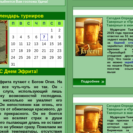
лыбнется Вам госпожа Удача!
лендарь турниров
Сегодня Опред
Таверны» и «П
П
В
С
Ч
П
С
В
Таверны» в июн
Мудрецом Та
1
2
2026 года призн
ответил на 51 в
3
4
5
6
7
8
9
задают наши Ба
за
барной сто
10
11
12
13
14
15
16
заработал 2
признан в и
17
18
19
20
21
22
23
«Пропойцей 
угощения друз
24
25
26
27
28
29
30
10@. Что такое
их можно
зараб
31
на нашем Портал
посетив ссыл
C Днем Эфрита!
выше
фрита путают с Богом Огня. На
Подробнее
 все чуть-чуть не так. Он -
 слуга, использующий лишь
ку возможностей господина.
 нисколько не умаляет его
Он непостоянен как огонь, его
Сегодня Опред
ся от обжигающе красивого, до
Таверны» и «П
Таверны» в мае
о прекрасного. Он не боится
Мудрецом Таве
, но вселяет страх в души
года признан
его пылающая длань не оставит
ответил на 1
то не убежал сразу. Пожелаем же
которые задают
Барменша за
кой температуры, отсутствия