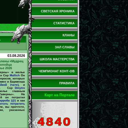
СВЕТСКАЯ ХРОНИКА
СТАТИСТИКА
КЛАНЫ
А
ЗАЛ СЛАВЫ
03.08.2026
ШКОЛА МАСТЕРСТВА
елены «Мудрец
ропойца
ье 2026
ЧЕМПИОНАТ КОНТ-ОВ
верны» в июлье
ан Сэр
Mullich
Он
опросов, которые
рмен и Барменша
ПРАВИЛА
йкой (чате)
, и
10@. Сэр
Dmytro
юлье главным
Таверны». На
Карт на Портале
ей он потратил
арроба (@)
и как
отать
потратить
е, вы прочтете,
ки, указанные