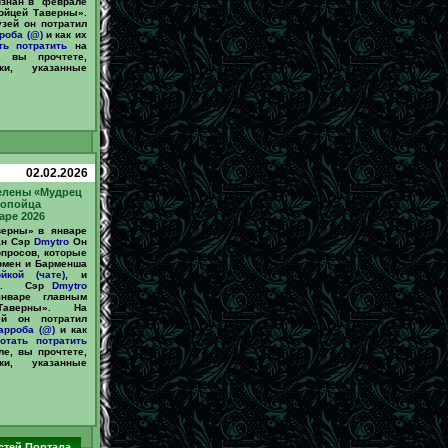
знан в феврале
йцей Таверны».
зей он потратил
роба (@)
и как их
ть
потратить
на
, вы прочтете,
ки, указанные
02.02.2026
елены «Мудрец
ропойца
аре 2026
верны» в январе
ан Сэр
Dmytro
Он
опросов, которые
рмен и Барменша
йкой (чате)
, и
74@. Сэр
Dmytro
варе главным
Таверны». На
ей он потратил
арроба (@)
и как
отать
потратить
е, вы прочтете,
ки, указанные
стей Портала