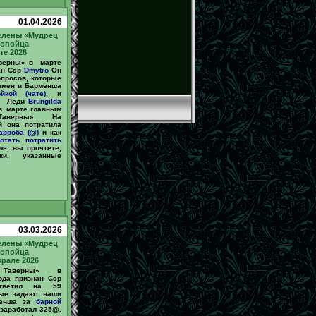
01.04.2026
елены «Мудрец
ропойца
те 2026
верны» в марте
ан Сэр
Dmytro
Он
опросов, которые
рмен и Барменша
йкой (чате)
, и
. Леди
Brungilda
в марте главным
Таверны». На
й она потратила
арроба (@)
и как
отать
потратить
е, вы прочтете,
ки, указанные
03.03.2026
елены «Мудрец
ропойца
рале 2026
 Таверны» в
ода признан Сэр
етил на 59
рые задают наши
менша за
барной
и заработал 325@.