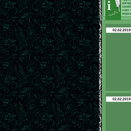
инте
сооб
счет
верс
02.02.2019
02.02.2019