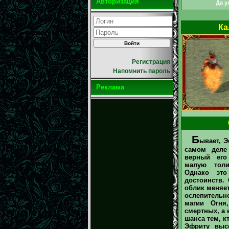
Авторизация
Да у
Ка
Регистрация
Напомнить пароль
Реклама
Б
ывает, Э
самом деле
верный его
малую толи
Однако это
достоинств. 
облик меняет
ослепительн
магии Огня
смертных, а 
шанса тем, к
Эфриту высо