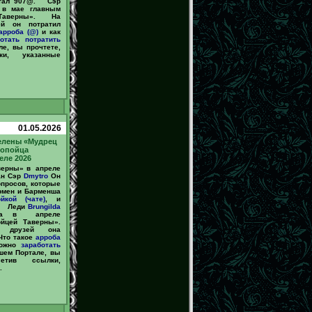
отал 907@. Сэр
 в мае главным
Таверны». На
ей он потратил
арроба (@)
и как
отать
потратить
е, вы прочтете,
ки, указанные
01.05.2026
елены «Мудрец
ропойца
еле 2026
верны» в апреле
ан Сэр
Dmytro
Он
опросов, которые
рмен и Барменша
йкой (чате)
, и
@. Леди
Brungilda
на в апреле
йцей Таверны».
 друзей она
Что такое
арроба
можно
заработать
шем Портале, вы
сетив ссылки,
.