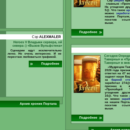
Сэр
Dmytro
при
главным «Пропо
На угощения дру
5@. Что такое
ар
можно
заработа
нашем Портале
посетив ссыл
выше.
Подробнее
Сэр
ALEXMALER
Heroes V Владыки сервера, ой
севера :) «Вызов Вульфстена»
Сценарии идут исключительно
легко. Но очень интересно. И не
Сегодня Опред
перестаю любоваться графикой.
Таверны» и «П
Таверны» в янв
Подробнее
«Мудрецом Та
2026 года призн
ответил на 47 в
задают наши Ба
за
барной сто
заработал 2
признан в ян
«Пропойцей 
угощения друз
16@. Что такое
их можно
зараб
на нашем Портал
Архив хроник Портала
посетив ссыл
выше.
Подробнее
Архив ново