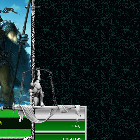
Й
F.A.Q.
СОБЫТИЯ