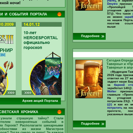
(чате)
, и зараб
мной ночи!
Dmytro
признан
«Пропойцей 
угощения друз
57@. Что такое
И И СОБЫТИЯ ПОРТАЛА
их можно
зараб
на нашем Портал
посетив ссыл
выше
Подробнее
Сегодня Опред
Таверны» и «П
Таверны» в апр
«Мудрецом Та
2026 года призн
ответил на 27 в
задают наши Ба
за
барной сто
заработал 140
Wolter
призна
главным «Пропо
На угощения
Архив акций Портала
потратила 23@. 
(@)
и как их 
потратить
на на
прочтете, по
СВЕТСКАЯ ХРОНИКА
указанные выше
узнали страшную тайну? Стали
етелем невероятных событий в
Подробнее
ях Героев? Располагаете шикарными
обностями из жизни Магистров
ров? Тогда смело за перо! За каждое